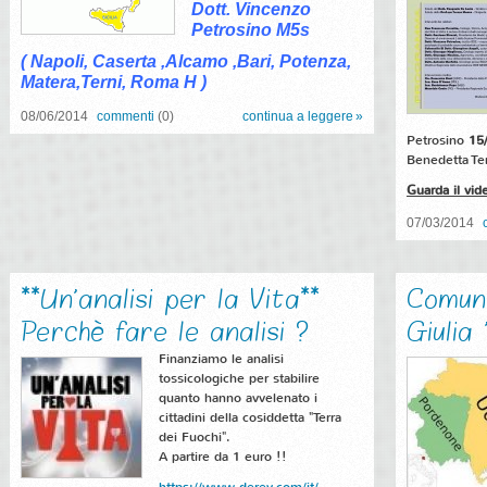
Dott. Vincenzo
Petrosino M5s
( Napoli, Caserta ,Alcamo ,Bari, Potenza,
Matera,Terni, Roma H )
08/06/2014
commenti
(0)
continua a leggere
Petrosino
15
Benedetta Te
Guarda il vid
07/03/2014
**Un'analisi per la Vita**
Comuni
Perchè fare le analisi ?
Giulia 
Finanziamo le analisi
tossicologiche per stabilire
quanto hanno avvelenato i
cittadini della cosiddetta "Terra
dei Fuochi".
A partire da 1 euro !!