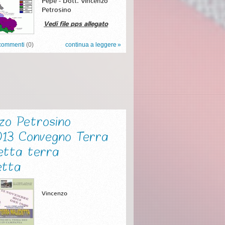
Pepe - Dott. Vincenzo
Petrosino
Vedi file pps allegato
commenti
(0)
continua a leggere
zo Petrosino
2013 Convegno Terra
etta terra
etta
Vincenzo