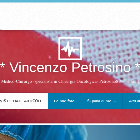
* Vincenzo Petrosino 
Medico-Chirurgo -specialista in Chirurgia Oncologica- Petrosino8@virgilio.it
VISTE -DATI -ARTICOLI
Le mie foto
Si parla di me ...
Altri ar