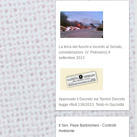
La terra dei fuochi e incontri al Senato,
considerazioni. (V. Petrosino) 9
settembre 2013
Approvato il Decreto sui Terreni Decreto
legge rifiuti 136/2013. Testo in Gazzetta
Il Sen. Pepe Bartolomeo - Controlli
Ambiente