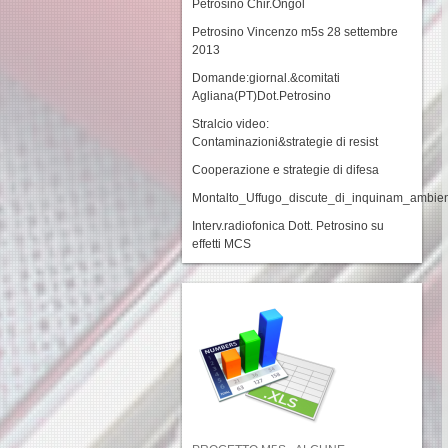
Petrosino Chir.Ongol
Petrosino Vincenzo m5s 28 settembre
2013
Domande:giornal.&comitati
Agliana(PT)Dot.Petrosino
Stralcio video:
Contaminazioni&strategie di resist
Cooperazione e strategie di difesa
Montalto_Uffugo_discute_di_inquinam_ambie
Interv.radiofonica Dott. Petrosino su
effetti MCS