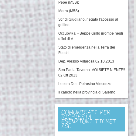
Pepe (M5S):
Morra (M5S):
Stir di Giugliano, negato l'accesso al
grillino -
OccupyRai - Beppe Grillo irrompe negli
uffici di V
Stato di emergenza nella Terra dei
Fuochi
Dep. Alessio Villarosa 02.10.2013
Sen.Paola Taverna: VOi SiETE NiENTE!!
02 Ott 2013
Lettera Dott. Petrosino Vincenzo
Il cancro nella provincia di Salerno
COMUNICATI PER
RICHIESTA
ESENZIONI TICKET
ASL