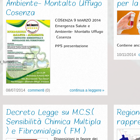
Ambiente- Montalto Uffugo
per la 
Cosenza
COSENZA 9 MARZO 2014
Emergenza Salute e
Ambiente- Montalto Uffugo
Cosenza
Contiene anch
PPS presentazione
10/11/2014
n_tumori
08/07/2014
commenti
(0)
continua a leggere
Decreto Legge su M.C.S.(
Region
Sensibilità Chimica Multipla
rappre
) e Fibromialgia ( FM )
Disposizioni in favore dei