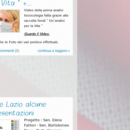
Vita " +....
Video della prima analisi
tossicologia fatta grazie alla
raccolta fondi " Un'analisi
per la Vita "
Guarda il Video.
e le Foto dei vari prelievi effettuati.
commenti
(0)
continua a leggere
e Lazio alcune
sentazioni
Progetto : Sen. Elena
Fattori - Sen. Bartolomeo