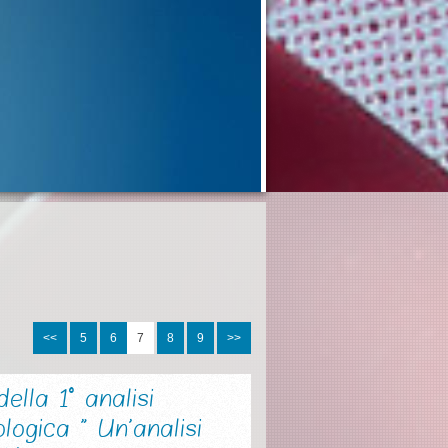
<<
5
6
7
8
9
>>
ella 1° analisi
ologica " Un'analisi