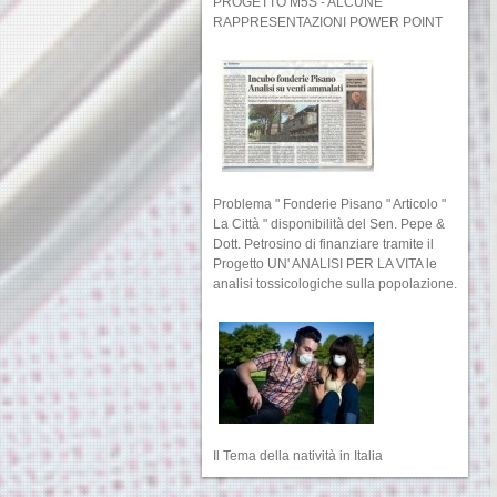
PROGETTO M5S - ALCUNE
RAPPRESENTAZIONI POWER POINT
Problema " Fonderie Pisano " Articolo "
La Città " disponibilità del Sen. Pepe &
Dott. Petrosino di finanziare tramite il
Progetto UN' ANALISI PER LA VITA le
analisi tossicologiche sulla popolazione.
Il Tema della natività in Italia