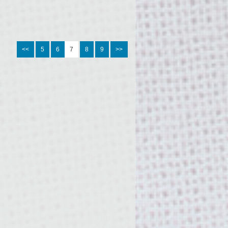
<<
5
6
7
8
9
>>