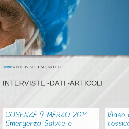
Home
» INTERVISTE -DATI -ARTICOLI
INTERVISTE -DATI -ARTICOLI
COSENZA 9 MARZO 2014
Video d
Emergenza Salute e
tossic