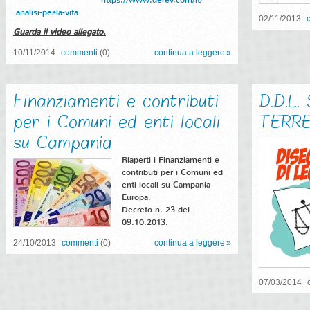
https://www.derev.com/it/
analisi-per-la-vita
02/11/2013
Guarda il video allegato.
10/11/2014
commenti
(0)
continua a leggere
Finanziamenti e contributi
D.D.L
per i Comuni ed enti locali
TERR
su Campania
Riaperti i Finanziamenti e
contributi per i Comuni ed
enti locali su Campania
Europa.
Decreto n. 23 del
09.10.2013.
24/10/2013
commenti
(0)
continua a leggere
07/03/2014