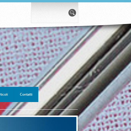
*
ticoli
Contatti